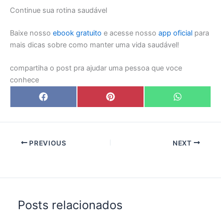
Continue sua rotina saudável
Baixe nosso
ebook gratuito
e acesse nosso
app oficial
para
mais dicas sobre como manter uma vida saudável!
compartiha o post pra ajudar uma pessoa que voce
conhece
Share
Share
Share
F
P
W
on
on
on
a
i
h
c
n
a
e
t
t
b
e
s
o
r
A
o
e
p
PREVIOUS
NEXT
k
s
p
t
Posts relacionados