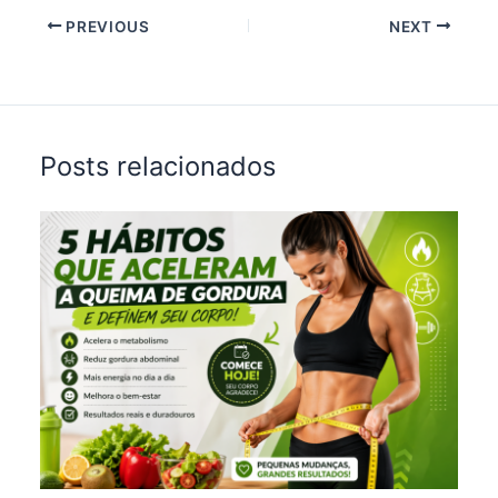
o
r
A
o
e
p
PREVIOUS
NEXT
k
s
p
t
Posts relacionados