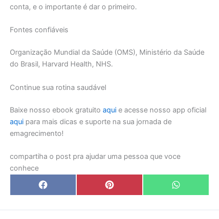
conta, e o importante é dar o primeiro.
Fontes confiáveis
Organização Mundial da Saúde (OMS), Ministério da Saúde
do Brasil, Harvard Health, NHS.
Continue sua rotina saudável
Baixe nosso ebook gratuito
aqui
e acesse nosso app oficial
aqui
para mais dicas e suporte na sua jornada de
emagrecimento!
compartiha o post pra ajudar uma pessoa que voce
conhece
Share
Share
Share
F
P
W
on
on
on
a
i
h
c
n
a
e
t
t
b
e
s