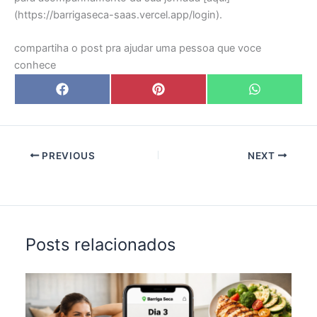
(https://barrigaseca-saas.vercel.app/login).
compartiha o post pra ajudar uma pessoa que voce
conhece
Share
Share
Share
F
P
W
on
on
on
a
i
h
c
n
a
e
t
t
b
e
s
o
r
A
o
e
p
PREVIOUS
NEXT
k
s
p
t
Posts relacionados