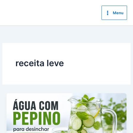
Ir
para
Menu
o
conteúdo
receita leve