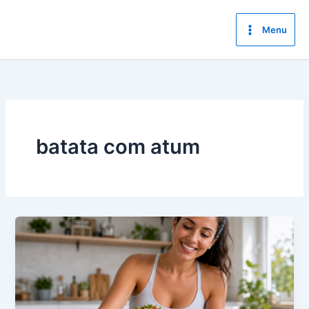
Ir
para
Menu
o
conteúdo
batata com atum