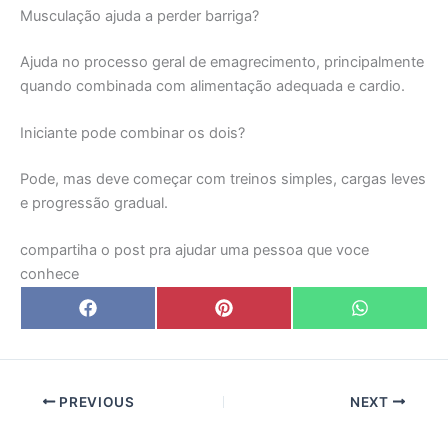
Musculação ajuda a perder barriga?
Ajuda no processo geral de emagrecimento, principalmente
quando combinada com alimentação adequada e cardio.
Iniciante pode combinar os dois?
Pode, mas deve começar com treinos simples, cargas leves
e progressão gradual.
compartiha o post pra ajudar uma pessoa que voce
conhece
Share
Share
Share
F
P
W
on
on
on
a
i
h
c
n
a
e
t
t
b
e
s
o
r
A
o
e
p
PREVIOUS
NEXT
k
s
p
t