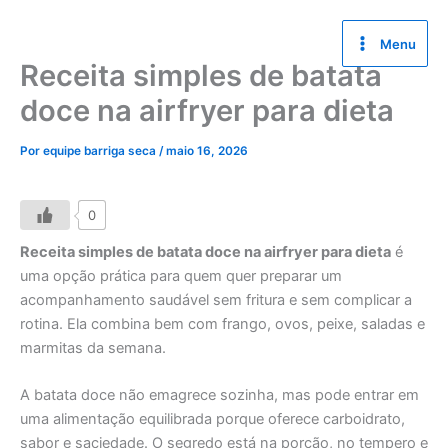
Ir
para
Menu
o
Receita simples de batata
conteúdo
doce na airfryer para dieta
Por
equipe barriga seca
/
maio 16, 2026
0
Receita simples de batata doce na airfryer para dieta
é
uma opção prática para quem quer preparar um
acompanhamento saudável sem fritura e sem complicar a
rotina. Ela combina bem com frango, ovos, peixe, saladas e
marmitas da semana.
A batata doce não emagrece sozinha, mas pode entrar em
uma alimentação equilibrada porque oferece carboidrato,
sabor e saciedade. O segredo está na porção, no tempero e