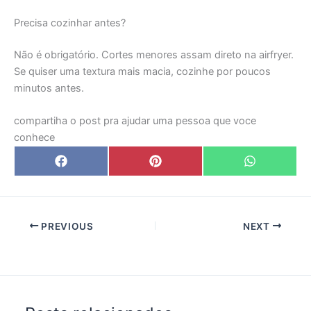
Precisa cozinhar antes?
Não é obrigatório. Cortes menores assam direto na airfryer.
Se quiser uma textura mais macia, cozinhe por poucos
minutos antes.
compartiha o post pra ajudar uma pessoa que voce
conhece
Share
Share
Share
F
P
W
on
on
on
a
i
h
c
n
a
e
t
t
b
e
s
o
r
A
o
e
p
PREVIOUS
NEXT
k
s
p
t