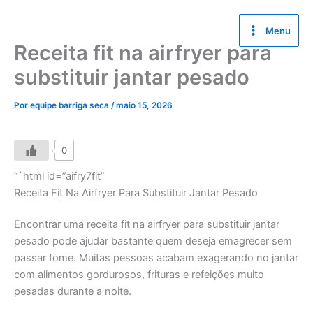
Ir
para
Menu
o
Receita fit na airfryer para
conteúdo
substituir jantar pesado
Por
equipe barriga seca
/
maio 15, 2026
0
“`html id=”aifry7fit”
Receita Fit Na Airfryer Para Substituir Jantar Pesado
Encontrar uma receita fit na airfryer para substituir jantar
pesado pode ajudar bastante quem deseja emagrecer sem
passar fome. Muitas pessoas acabam exagerando no jantar
com alimentos gordurosos, frituras e refeições muito
pesadas durante a noite.