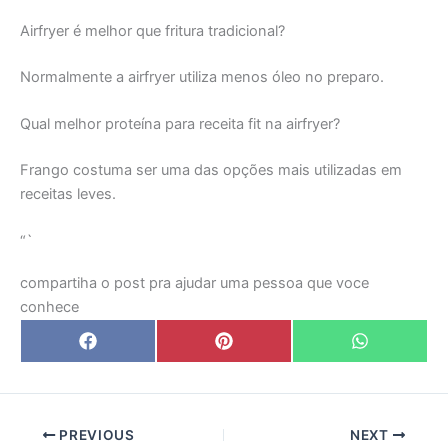
Airfryer é melhor que fritura tradicional?
Normalmente a airfryer utiliza menos óleo no preparo.
Qual melhor proteína para receita fit na airfryer?
Frango costuma ser uma das opções mais utilizadas em
receitas leves.
“`
compartiha o post pra ajudar uma pessoa que voce
conhece
Share
Share
Share
F
P
W
on
on
on
a
i
h
c
n
a
e
t
t
b
e
s
o
r
A
o
e
p
PREVIOUS
NEXT
k
s
p