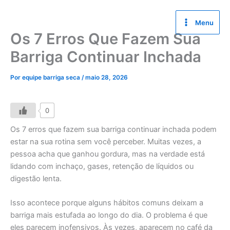
Ir
para
Menu
o
Os 7 Erros Que Fazem Sua
conteúdo
Barriga Continuar Inchada
Por
equipe barriga seca
/
maio 28, 2026
0
Os 7 erros que fazem sua barriga continuar inchada podem
estar na sua rotina sem você perceber. Muitas vezes, a
pessoa acha que ganhou gordura, mas na verdade está
lidando com inchaço, gases, retenção de líquidos ou
digestão lenta.
Isso acontece porque alguns hábitos comuns deixam a
barriga mais estufada ao longo do dia. O problema é que
eles parecem inofensivos. Às vezes, aparecem no café da