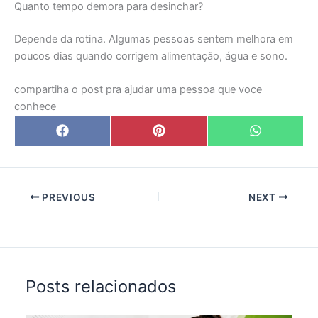
Quanto tempo demora para desinchar?
Depende da rotina. Algumas pessoas sentem melhora em
poucos dias quando corrigem alimentação, água e sono.
compartiha o post pra ajudar uma pessoa que voce
conhece
Share
Share
Share
F
P
W
on
on
on
a
i
h
c
n
a
e
t
t
b
e
s
o
r
A
o
e
p
PREVIOUS
NEXT
k
s
p
t
Posts relacionados