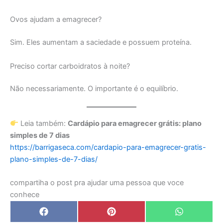
Ovos ajudam a emagrecer?
Sim. Eles aumentam a saciedade e possuem proteína.
Preciso cortar carboidratos à noite?
Não necessariamente. O importante é o equilíbrio.
Leia também:
Cardápio para emagrecer grátis: plano
simples de 7 dias
https://barrigaseca.com/cardapio-para-emagrecer-gratis-
plano-simples-de-7-dias/
compartiha o post pra ajudar uma pessoa que voce
conhece
Share
Share
Share
F
P
W
on
on
on
a
i
h