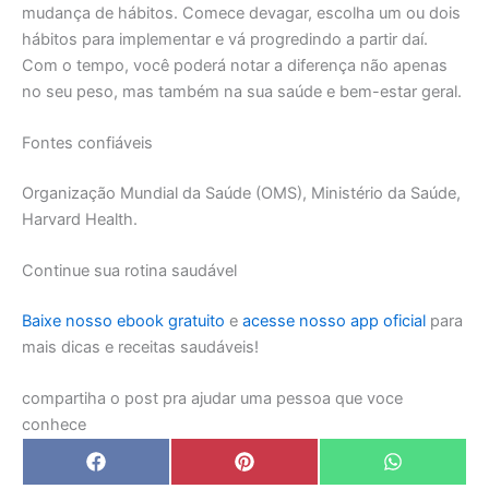
mudança de hábitos. Comece devagar, escolha um ou dois
hábitos para implementar e vá progredindo a partir daí.
Com o tempo, você poderá notar a diferença não apenas
no seu peso, mas também na sua saúde e bem-estar geral.
Fontes confiáveis
Organização Mundial da Saúde (OMS), Ministério da Saúde,
Harvard Health.
Continue sua rotina saudável
Baixe nosso ebook gratuito
e
acesse nosso app oficial
para
mais dicas e receitas saudáveis!
compartiha o post pra ajudar uma pessoa que voce
conhece
Share
Share
Share
F
P
W
on
on
on
a
i
h