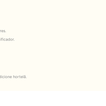
res.
ificador.
icione hortelã.