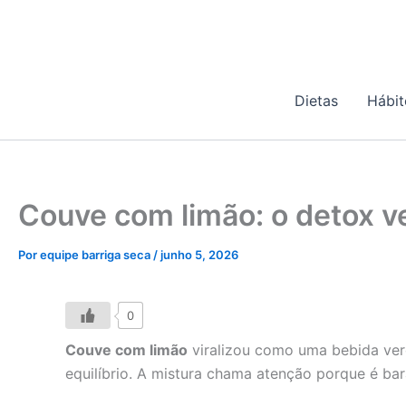
Ir
para
o
conteúdo
Dietas
Hábit
Couve com limão: o detox ve
Por
equipe barriga seca
/
junho 5, 2026
0
Couve com limão
viralizou como uma bebida ver
equilíbrio. A mistura chama atenção porque é bar