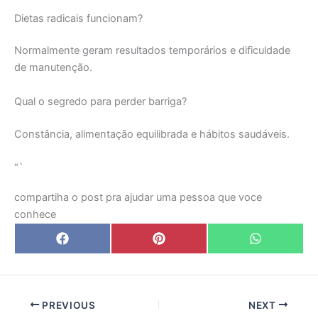
Dietas radicais funcionam?
Normalmente geram resultados temporários e dificuldade
de manutenção.
Qual o segredo para perder barriga?
Constância, alimentação equilibrada e hábitos saudáveis.
“`
compartiha o post pra ajudar uma pessoa que voce
conhece
Share
Share
Share
F
P
W
on
on
on
a
i
h
c
n
a
e
t
t
b
e
s
o
r
A
o
e
p
PREVIOUS
NEXT
k
s
p