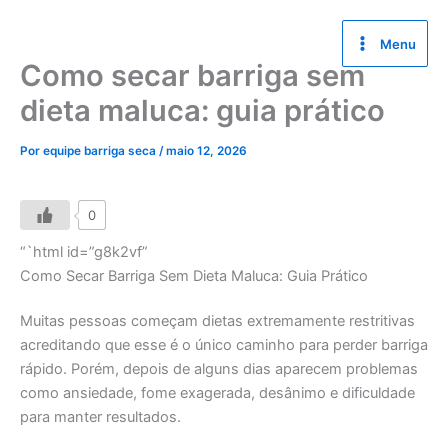
Ir
para
Menu
o
Como secar barriga sem
conteúdo
dieta maluca: guia prático
Por
equipe barriga seca
/
maio 12, 2026
0
“`html id=”g8k2vf”
Como Secar Barriga Sem Dieta Maluca: Guia Prático
Muitas pessoas começam dietas extremamente restritivas
acreditando que esse é o único caminho para perder barriga
rápido. Porém, depois de alguns dias aparecem problemas
como ansiedade, fome exagerada, desânimo e dificuldade
para manter resultados.