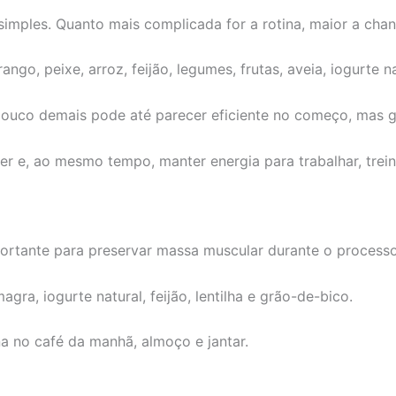
simples. Quanto mais complicada for a rotina, maior a ch
go, peixe, arroz, feijão, legumes, frutas, aveia, iogurte n
 pouco demais pode até parecer eficiente no começo, mas 
e, ao mesmo tempo, manter energia para trabalhar, treinar
portante para preservar massa muscular durante o process
gra, iogurte natural, feijão, lentilha e grão-de-bico.
na no café da manhã, almoço e jantar.