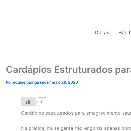
Ir
para
o
conteúdo
Dietas
Hábit
Cardápios Estruturados pa
Por
equipe barriga seca
/
maio 29, 2026
0
Cardápios estruturados para emagrecimento saud
Na prática, muita gente não engorda apenas por