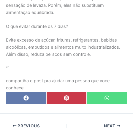
sensação de leveza. Porém, eles não substituem
alimentação equilibrada.
O que evitar durante os 7 dias?
Evite excesso de açúcar, frituras, refrigerantes, bebidas
alcoólicas, embutidos e alimentos muito industrializados.
Além disso, reduza beliscos sem controle.
“`
compartiha o post pra ajudar uma pessoa que voce
conhece
Share
Share
Share
F
P
W
on
on
on
a
i
h
c
n
a
e
t
t
b
e
s
o
r
A
o
e
p
PREVIOUS
NEXT
k
s
p