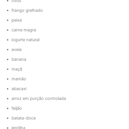
ovos
frango grelhado
peixe
carne magra
iogurte natural
aveia
banana
maçã
mamão
abacaxi
arroz em porção controlada
feijão
batata-doce
lentilha