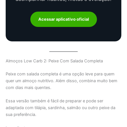
Acessar aplicativo oficial
Almoços Low Carb 2: Peixe Com Salada Completa
Peixe com salada completa é uma opção leve para quem
quer um almoço nutritivo. Além disso, combina muito bem
com dias mais quentes.
Essa versão também é fácil de preparar e pode ser
adaptada com tilápia, sardinha, salmão ou outro peixe da
sua preferência.