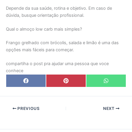
Depende da sua saúde, rotina e objetivo. Em caso de
dúvida, busque orientação profissional.
Qual o almoço low carb mais simples?
Frango grelhado com brócolis, salada e limão é uma das
opções mais fáceis para começar.
compartiha o post pra ajudar uma pessoa que voce
conhece
Share
Share
Share
F
P
W
on
on
on
a
i
h
c
n
a
e
t
t
b
e
s
o
r
A
o
e
p
PREVIOUS
NEXT
k
s
p
t