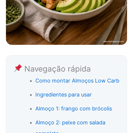
Navegação rápida
Como montar Almoços Low Carb
Ingredientes para usar
Almoço 1: frango com brócolis
Almoço 2: peixe com salada