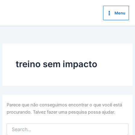
Ir
para
Menu
o
conteúdo
treino sem impacto
Parece que não conseguimos encontrar o que você está
procurando. Talvez fazer uma pesquisa possa ajudar.
Pesquisar
por: