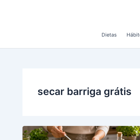
Ir
para
o
conteúdo
Dietas
Hábit
secar barriga grátis