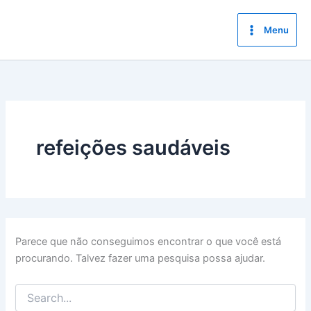
Ir
para
Menu
o
conteúdo
refeições saudáveis
Parece que não conseguimos encontrar o que você está
procurando. Talvez fazer uma pesquisa possa ajudar.
Pesquisar
por: