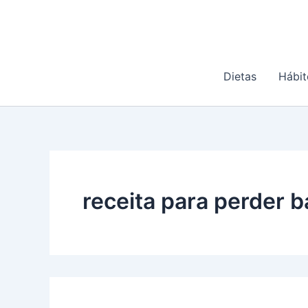
Ir
para
o
conteúdo
Dietas
Hábit
receita para perder b