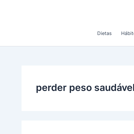
Ir
para
o
conteúdo
Dietas
Hábit
perder peso saudáve