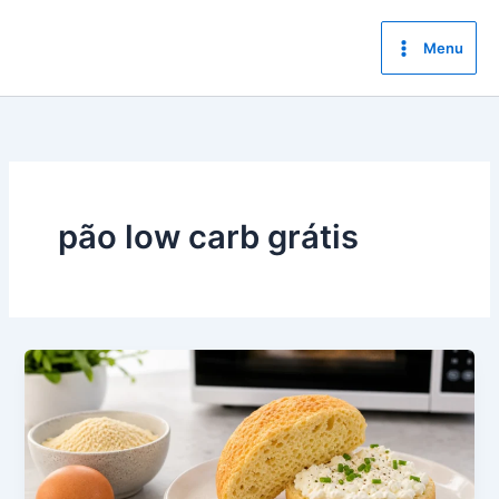
Ir
para
Menu
o
conteúdo
pão low carb grátis