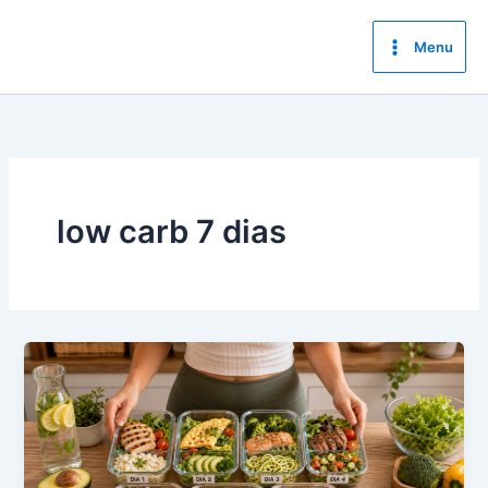
Ir
para
Menu
o
conteúdo
low carb 7 dias