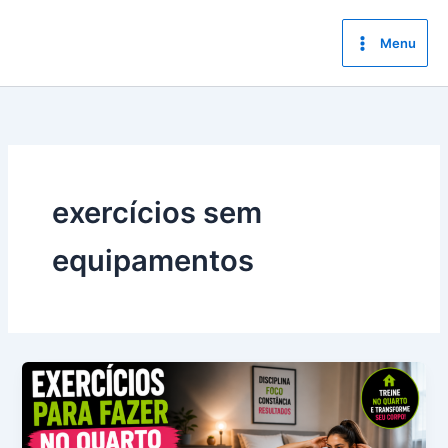
Ir
para
Menu
o
conteúdo
exercícios sem
equipamentos