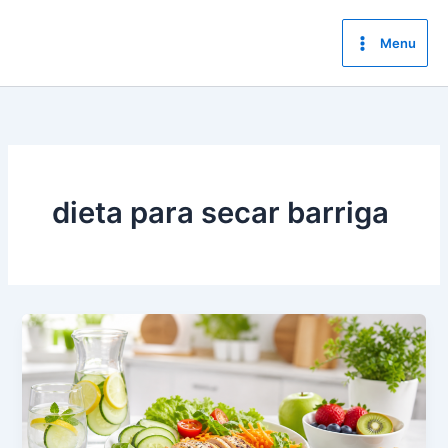
Ir
para
Menu
o
conteúdo
dieta para secar barriga