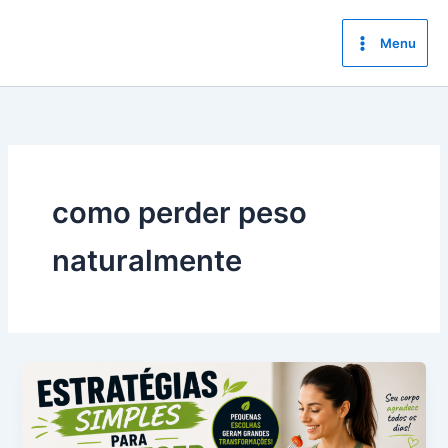
Ir
para
Menu
o
conteúdo
como perder peso
naturalmente