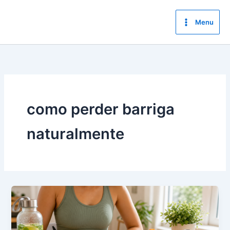
Ir
para
Menu
o
conteúdo
como perder barriga
naturalmente