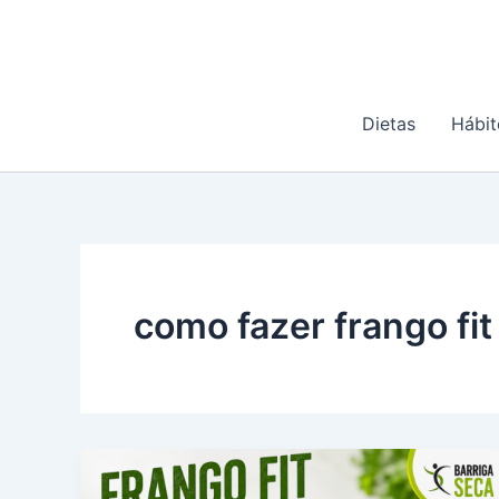
Ir
para
o
conteúdo
Dietas
Hábit
como fazer frango fit