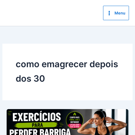
Ir
para
Menu
o
conteúdo
como emagrecer depois
dos 30