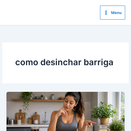
Ir
para
Menu
o
conteúdo
como desinchar barriga