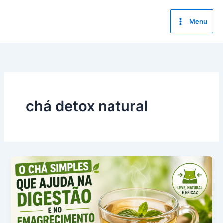
Ir
para
Menu
o
conteúdo
chá detox natural