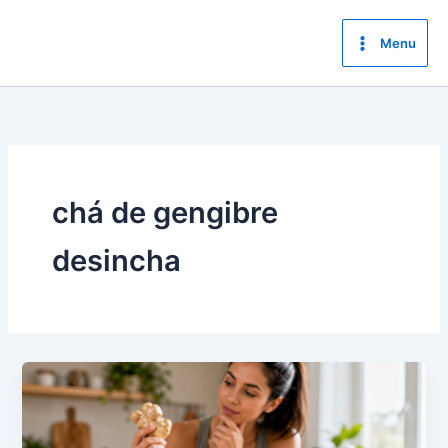
Ir
para
Menu
o
conteúdo
chá de gengibre
desincha