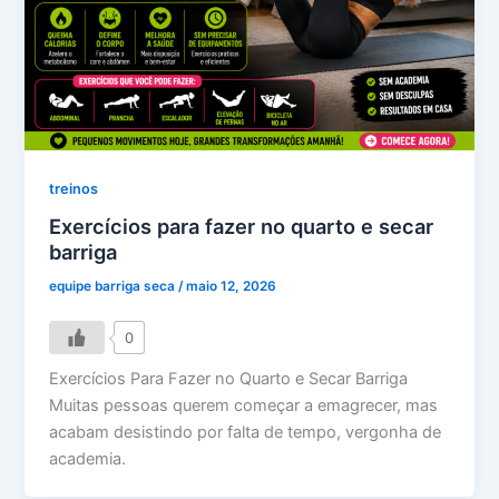
treinos
Exercícios para fazer no quarto e secar
barriga
equipe barriga seca
/
maio 12, 2026
0
Exercícios Para Fazer no Quarto e Secar Barriga
Muitas pessoas querem começar a emagrecer, mas
acabam desistindo por falta de tempo, vergonha de
academia.