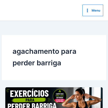
Ir
para
Menu
o
conteúdo
agachamento para
perder barriga